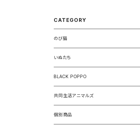
久間）
ん）
CATEGORY
のび猫
布製コースター
いぬたち
ハチワレ
アクリルクリップスタンド
布製コースター
BLACK POPPO
みけねこ
アクリルクリップ
アクリルボールチェーン
ポストカード
共同生活アニマルズ
サバ猫
アクリルボールチェーン
ポストカード
A5クリアファイル
クッションキーホルダー
個別商品
しろ猫
メモ帳
ステッカー
布製コースター