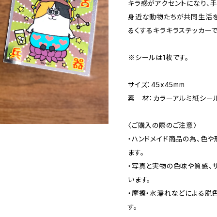
キラ感がアクセントになり、手
身近な動物たちが共同生活を
るくするキラキラステッカーで
※シールは1枚です。
サイズ：45x45mm
素 材：カラーアルミ紙シール
〈ご購入の際のご注意〉
・ハンドメイド商品の為、色
ます。
・写真と実物の色味や質感、
います。
・摩擦・水濡れなどによる脱
す。