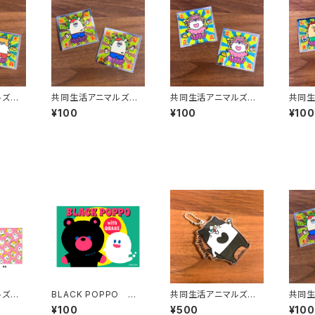
マルズ
共同生活アニマルズ
共同生活アニマルズ
共同
ー（か
キラキラステッカー（い
キラキラステッカー（ハ
キラキ
¥100
¥100
¥100
なっち）
チワレキャット）
川）
マルズ
BLACK POPPO ポ
共同生活アニマルズ
共同
はっつ
ストカード（みどり）
アクリルボールチェーン
キラキ
¥100
¥500
¥100