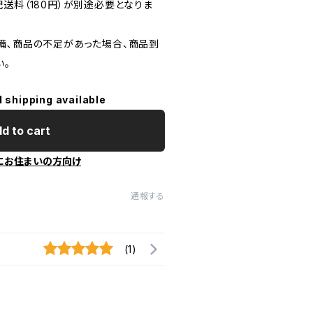
送料（180円）が別途必要となりま
備､商品の不足があった場合、商品到
い。
l shipping available
d to cart
にお住まいの方向け
通報する
(1)