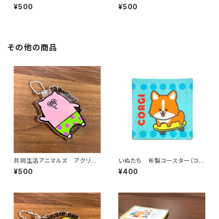
ボールチェーン（ハチワレキャッ
ボールチェーン（北川）
¥500
¥500
ト）
その他の商品
共同生活アニマルズ アクリル
いぬたち 布製コースター（コー
ボールチェーン（渋谷）
ギー）
¥500
¥400