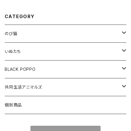
CATEGORY
のび猫
布製コースター
いぬたち
ハチワレ
アクリルクリップスタンド
布製コースター
BLACK POPPO
みけねこ
アクリルクリップ
アクリルボールチェーン
ポストカード
共同生活アニマルズ
サバ猫
アクリルボールチェーン
ポストカード
A5クリアファイル
クッションキーホルダー
個別商品
しろ猫
メモ帳
ステッカー
布製コースター