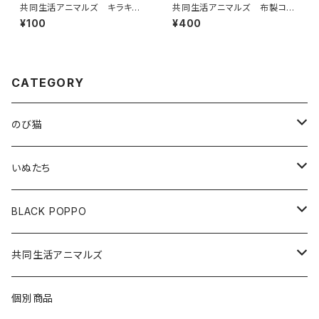
共同生活アニマルズ キラキラ
共同生活アニマルズ 布製コー
ステッカー（宇崎）
スター（金子）
¥100
¥400
CATEGORY
のび猫
布製コースター
いぬたち
ハチワレ
アクリルクリップスタンド
布製コースター
BLACK POPPO
みけねこ
アクリルクリップ
アクリルボールチェーン
ポストカード
共同生活アニマルズ
サバ猫
アクリルボールチェーン
ポストカード
A5クリアファイル
クッションキーホルダー
個別商品