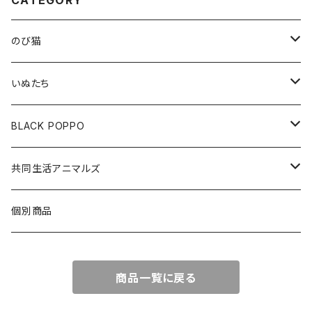
CATEGORY
のび猫
布製コースター
いぬたち
ハチワレ
アクリルクリップスタンド
布製コースター
BLACK POPPO
みけねこ
アクリルクリップ
アクリルボールチェーン
ポストカード
共同生活アニマルズ
サバ猫
アクリルボールチェーン
ポストカード
A5クリアファイル
クッションキーホルダー
個別商品
しろ猫
メモ帳
ステッカー
布製コースター
商品一覧に戻る
くろ猫
アクリルボールチェーン