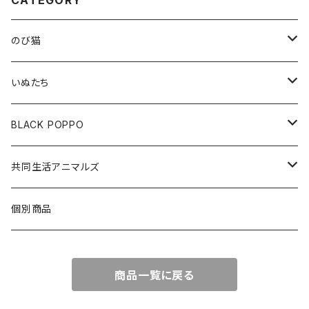
CATEGORY
のび猫
布製コースター
いぬたち
ハチワレ
アクリルクリップスタンド
布製コースター
BLACK POPPO
みけねこ
アクリルクリップ
アクリルボールチェーン
ポストカード
共同生活アニマルズ
サバ猫
アクリルボールチェーン
ポストカード
A5クリアファイル
クッションキーホルダー
個別商品
しろ猫
メモ帳
ステッカー
布製コースター
商品一覧に戻る
くろ猫
アクリルボールチェーン