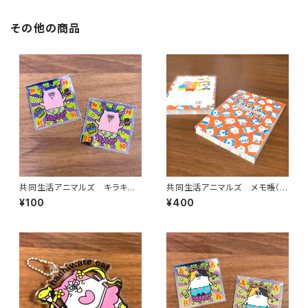
その他の商品
共同生活アニマルズ キラキラ
共同生活アニマルズ メモ帳（総
ステッカー（渋谷）
柄）
¥100
¥400