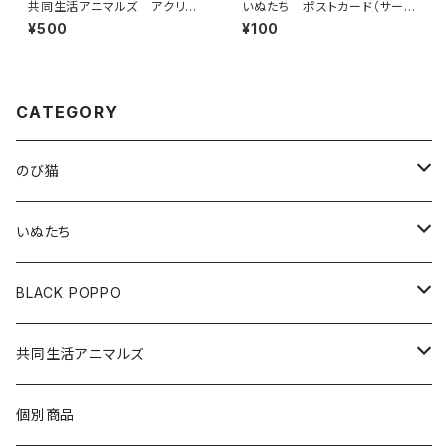
共同生活アニマルズ アクリル
いぬたち ポストカード（サーカ
ボールチェーン（宇崎）
ス）
¥500
¥100
CATEGORY
のび猫
布製コースター
いぬたち
ハチワレ
アクリルクリップスタンド
布製コースター
BLACK POPPO
みけねこ
アクリルクリップ
アクリルボールチェーン
ポストカード
共同生活アニマルズ
サバ猫
アクリルボールチェーン
ポストカード
A5クリアファイル
クッションキーホルダー
個別商品