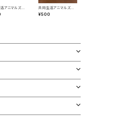
生活アニマルズ
共同生活アニマルズ
ースター（はっつ
アクリルボールチェーン
0
¥500
（かどちゃん）