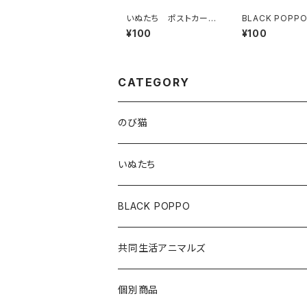
いぬたち ポストカード
BLACK POPP
（おひるね）
ストカード（みず
¥100
¥100
CATEGORY
のび猫
布製コースター
いぬたち
ハチワレ
アクリルクリップスタンド
布製コースター
BLACK POPPO
みけねこ
アクリルクリップ
アクリルボールチェーン
ポストカード
共同生活アニマルズ
サバ猫
アクリルボールチェーン
ポストカード
A5クリアファイル
クッションキーホルダー
個別商品