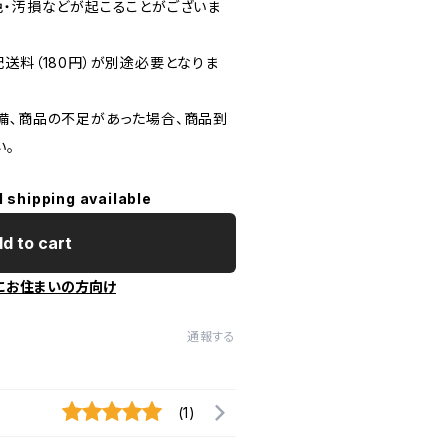
色・汚損などが起こることがございま
送料（180円）が別途必要となりま
備､商品の不足があった場合、商品到
い。
l shipping available
d to cart
にお住まいの方向け
通報する
(1)