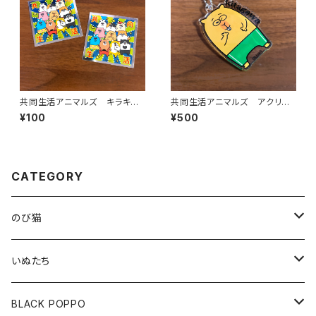
共同生活アニマルズ キラキラ
共同生活アニマルズ アクリル
ステッカー（全員）
ボールチェーン（北川）
¥100
¥500
CATEGORY
のび猫
布製コースター
いぬたち
ハチワレ
アクリルクリップスタンド
布製コースター
BLACK POPPO