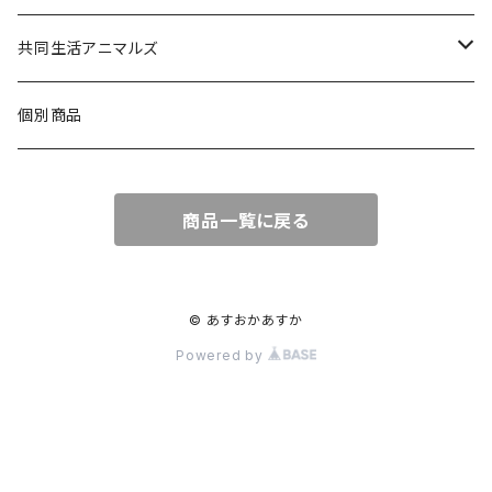
みけねこ
アクリルクリップ
アクリルボールチェーン
ポストカード
共同生活アニマルズ
サバ猫
アクリルボールチェーン
ポストカード
A5クリアファイル
クッションキーホルダー
個別商品
しろ猫
メモ帳
ステッカー
布製コースター
商品一覧に戻る
くろ猫
アクリルボールチェーン
みみ猫
キラキラステッカー
© あすおかあすか
Powered by
メモ帳