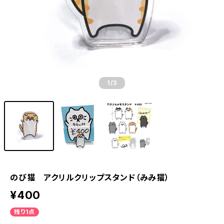
1
/3
のび猫 アクリルクリップスタンド（みみ猫）
¥400
残り1点