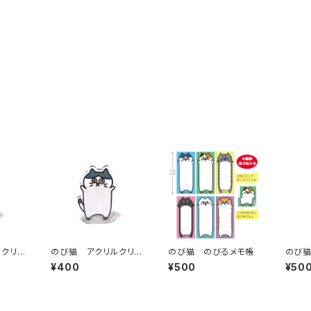
クリッ
のび猫 アクリルクリッ
のび猫 のびるメモ帳
のび猫
ねこ）
プスタンド（ハチワレ）
ルチェ
¥400
¥500
¥50