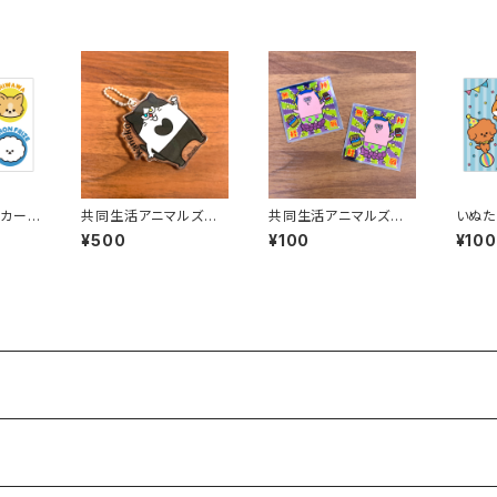
カード
共同生活アニマルズ
共同生活アニマルズ
いぬた
アクリルボールチェーン
キラキラステッカー（渋
（サー
¥500
¥100
¥100
（金子）
谷）