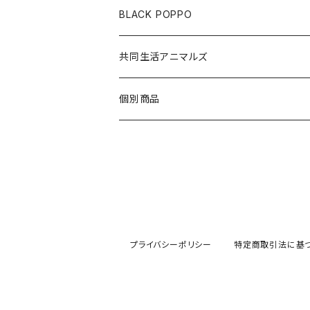
ハチワレ
アクリルクリップスタンド
布製コースター
BLACK POPPO
みけねこ
アクリルクリップ
アクリルボールチェーン
ポストカード
共同生活アニマルズ
サバ猫
アクリルボールチェーン
ポストカード
A5クリアファイル
クッションキーホルダー
個別商品
しろ猫
メモ帳
ステッカー
布製コースター
くろ猫
アクリルボールチェーン
みみ猫
キラキラステッカー
プライバシーポリシー
特定商取引法に基
メモ帳