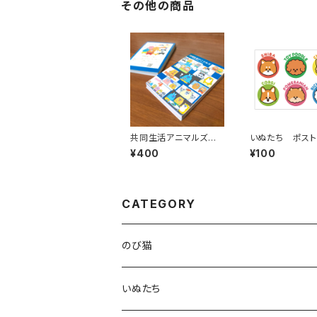
その他の商品
共同生活アニマルズ
いぬたち ポスト
メモ帳（場面写）
（フェイス）
¥400
¥100
CATEGORY
のび猫
布製コースター
いぬたち