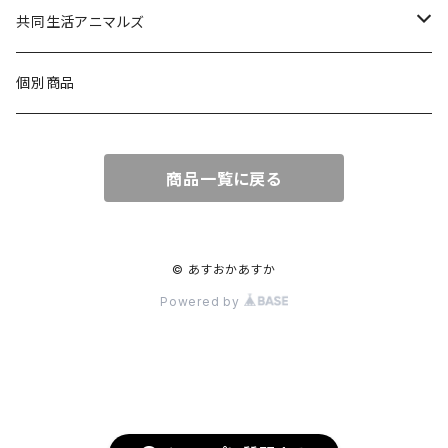
みけねこ
アクリルクリップ
アクリルボールチェーン
ポストカード
共同生活アニマルズ
サバ猫
アクリルボールチェーン
ポストカード
A5クリアファイル
クッションキーホルダー
個別商品
しろ猫
メモ帳
ステッカー
布製コースター
商品一覧に戻る
くろ猫
アクリルボールチェーン
みみ猫
キラキラステッカー
© あすおかあすか
Powered by
メモ帳