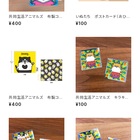
共同生活アニマルズ 布製コー
いぬたち ポストカード（おひる
スター（ハチワレキャット）
ね）
¥400
¥100
共同生活アニマルズ 布製コー
共同生活アニマルズ キラキラ
スター（金子）
ステッカー（かどちゃん）
¥400
¥100