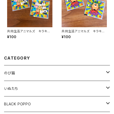
共同生活アニマルズ キラキラ
共同生活アニマルズ キラキラ
ステッカー（全員）
ステッカー（佐久間）
¥100
¥100
CATEGORY
のび猫
布製コースター
いぬたち
ハチワレ
アクリルクリップスタンド
布製コースター
BLACK POPPO