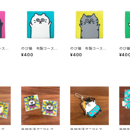
ースタ
のび猫 布製コースタ
のび猫 布製コースタ
のび猫
ー（しろ猫）
ー（サバ猫）
ー（み
¥400
¥400
¥40
マルズ
共同生活アニマルズ
共同生活アニマルズ
共同