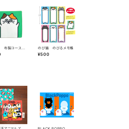
 布製コースタ
のび猫 のびるメモ帳
けねこ）
0
¥500
生活アニマルズ
BLACK POPPO ポ