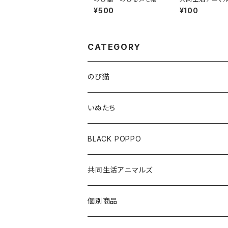
キラキラステッカ
¥500
¥100
沼）
CATEGORY
のび猫
布製コースター
いぬたち
ハチワレ
アクリルクリップスタンド
布製コースター
BLACK POPPO
みけねこ
アクリルクリップ
アクリルボールチェーン
ポストカード
共同生活アニマルズ
サバ猫
アクリルボールチェーン
ポストカード
A5クリアファイル
クッションキーホルダー
個別商品
しろ猫