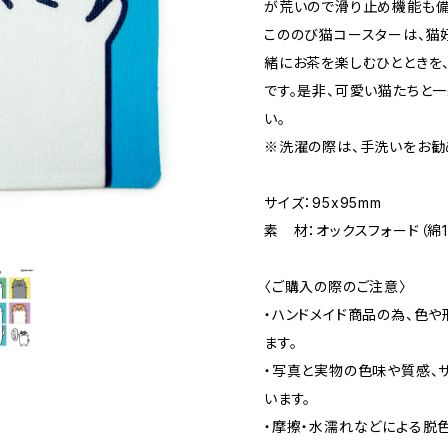
が荒いので滑り止め機能も備
こののび猫コースターは、猫
緒にお茶を楽しむひとときを
です。是非、可愛い猫たちと一
い。
※洗濯の際は、手洗いをお勧
サイズ：95x95mm
素 材：オックスフォード（綿1
〈ご購入の際のご注意〉
・ハンドメイド商品の為、色
ます。
・写真と実物の色味や質感、
います。
・摩擦・水濡れなどによる脱