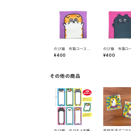
のび猫 布製コースタ
のび猫 布製コ
ー（みみ猫）
ー（くろ猫）
¥400
¥400
その他の商品
のび猫 のびるメモ帳
共同生活アニ