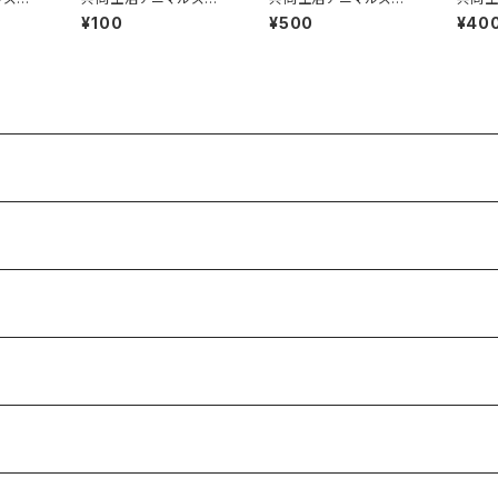
ー（新
キラキラステッカー（金
アクリルボールチェーン
布製コ
¥100
¥500
¥40
子）
（もりちゃん）