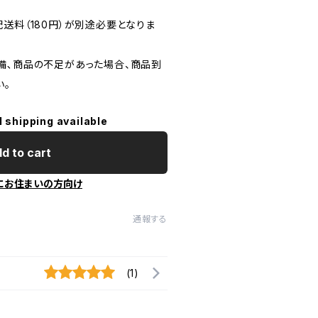
送料（180円）が別途必要となりま
備､商品の不足があった場合、商品到
い。
l shipping available
d to cart
にお住まいの方向け
通報する
(1)